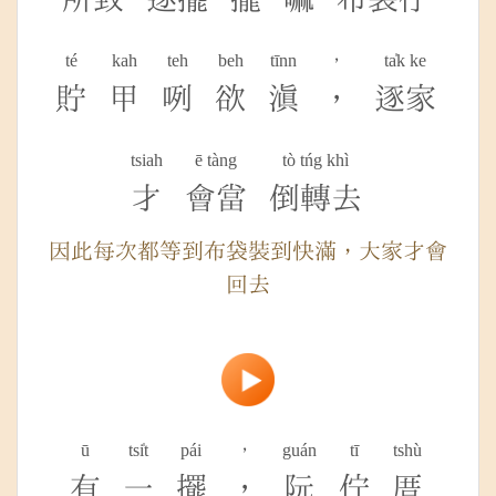
té
kah
teh
beh
tīnn
，
ta̍k ke
貯
甲
咧
欲
滇
，
逐家
tsiah
ē tàng
tò tńg khì
才
會當
倒轉去
因此每次都等到布袋裝到快滿，大家才會
回去
ū
tsi̍t
pái
，
guán
tī
tshù
有
一
擺
，
阮
佇
厝