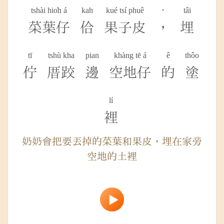
tshài hio̍h á
kah
kué tsí phuê
，
tâi
菜葉仔
佮
果子皮
，
埋
tī
tshù kha
pian
khàng tē á
ê
thôo
佇
厝跤
邊
空地仔
的
塗
lí
裡
奶奶會把要丟掉的菜葉和果皮，埋在家旁
空地的土裡