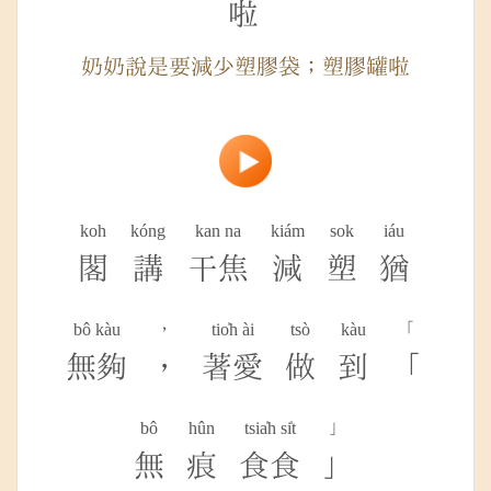
啦
奶奶說是要減少塑膠袋；塑膠罐啦
koh
kóng
kan na
kiám
sok
iáu
閣
講
干焦
減
塑
猶
bô kàu
，
tio̍h ài
tsò
kàu
「
無夠
，
著愛
做
到
「
bô
hûn
tsia̍h si̍t
」
無
痕
食食
」