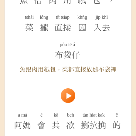
魚
佮
肉
用
紙
包
，
tshài
lóng
ti̍t tsiap
khǹg
ji̍p khì
菜
攏
直接
囥
入去
pòo tē á
布袋仔
魚跟肉用紙包，菜都直接放進布袋裡
a má
ē
kā
beh
tàn hiat ka̍k
ê
阿媽
會
共
欲
擲㧒捔
的