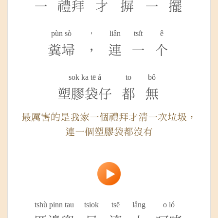
一
禮拜
才
摒
一
擺
pùn sò
，
liân
tsi̍t
ê
糞埽
，
連
一
个
sok ka tē á
to
bô
塑膠袋仔
都
無
最厲害的是我家一個禮拜才清一次垃圾，
連一個塑膠袋都沒有
tshù pinn tau
tsiok
tsē
lâng
o ló