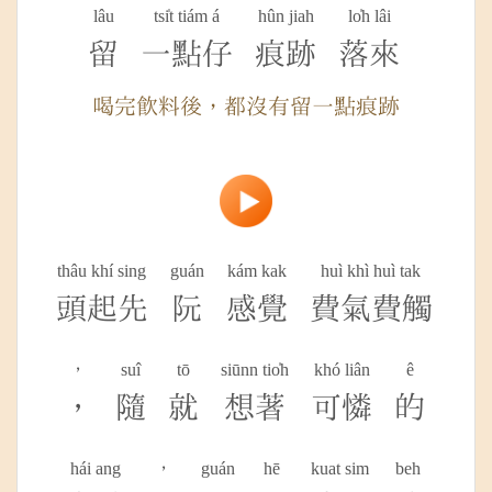
lâu
tsi̍t tiám á
hûn jiah
lo̍h lâi
留
一點仔
痕跡
落來
喝完飲料後，都沒有留一點痕跡
thâu khí sing
guán
kám kak
huì khì huì tak
頭起先
阮
感覺
費氣費觸
，
suî
tō
siūnn tio̍h
khó liân
ê
，
隨
就
想著
可憐
的
hái ang
，
guán
hē
kuat sim
beh