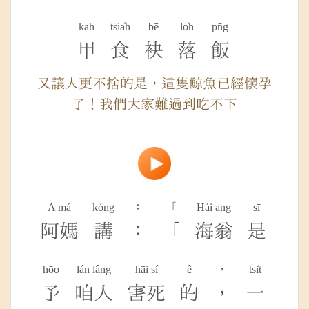
kah
tsia̍h
bē
lo̍h
pn̄g
甲
食
袂
落
飯
又讓人更不捨的是，這隻鯨魚已經懷孕
了！我們大家難過到吃不下
A má
kóng
：
「
Hái ang
sī
阿媽
講
：
「
海翁
是
hōo
lán lâng
hāi sí
ê
，
tsi̍t
予
咱人
害死
的
，
一