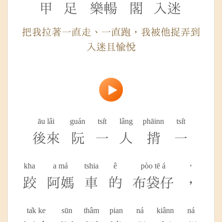
甲
足
樂暢
閣
入迷
把我拉著一直走、一直跑，我被他捉弄到
入迷且愉悅
āu lâi
guán
tsi̍t
lâng
phāinn
tsi̍t
後來
阮
一
人
揹
一
kha
a má
tshia
ê
pòo tē á
，
跤
阿媽
車
的
布袋仔
，
ta̍k ke
sūn
thâm
pian
ná
kiânn
ná