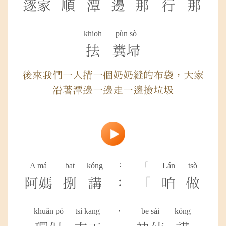
逐家
順
潭
邊
那
行
那
khioh
pùn sò
抾
糞埽
後來我們一人揹一個奶奶縫的布袋，大家
沿著潭邊一邊走一邊撿垃圾
A má
bat
kóng
：
「
Lán
tsò
阿媽
捌
講
：
「
咱
做
khuân pó
tsì kang
，
bē sái
kóng