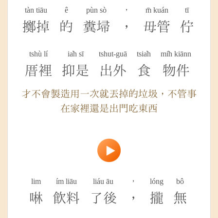
tàn tiāu
ê
pùn sò
，
m̄ kuán
tī
擲掉
的
糞埽
，
毋管
佇
tshù lí
ia̍h sī
tshut-guā
tsia̍h
mi̍h kiānn
厝裡
抑是
出外
食
物件
才不會製造用一次就丟掉的垃圾，不管事
在家裡還是出門吃東西
lim
ím liāu
liáu āu
，
lóng
bô
啉
飲料
了後
，
攏
無