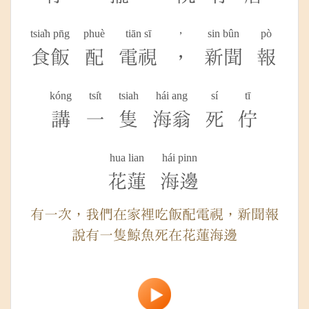
tsia̍h pn̄g
phuè
tiān sī
，
sin bûn
pò
食飯
配
電視
，
新聞
報
kóng
tsi̍t
tsiah
hái ang
sí
tī
講
一
隻
海翁
死
佇
hua lian
hái pinn
花蓮
海邊
有一次，我們在家裡吃飯配電視，新聞報
說有一隻鯨魚死在花蓮海邊