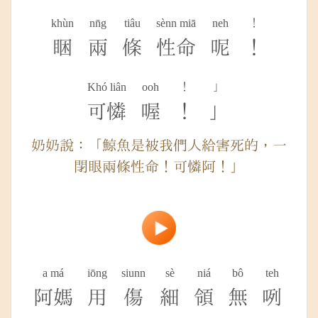
khùn
nn̄g
tiâu
sènn miā
neh
！
睏
兩
條
性命
呢
！
Khó liân
ooh
！
」
可憐
喔
！
」
奶奶說：「鯨魚是被我們人給害死的，一
閉眼兩條性命！可憐阿！」
a má
iōng
siunn
sè
niá
bô
teh
阿媽
用
傷
細
領
無
咧