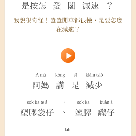
是按怎
愛
閣
減速
？
我說很奇怪！爸爸開車都很慢，是要怎麼
在減速？
A má
kóng
sī
kiám tsió
阿媽
講
是
減少
sok ka tē á
、
sok ka
kuàn á
塑膠袋仔
、
塑膠
罐仔
lah