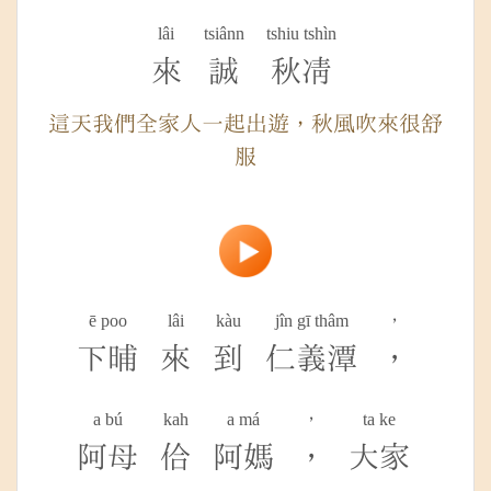
lâi
tsiânn
tshiu tshìn
來
誠
秋凊
這天我們全家人一起出遊，秋風吹來很舒
服
ē poo
lâi
kàu
jîn gī thâm
，
下晡
來
到
仁義潭
，
a bú
kah
a má
，
ta ke
阿母
佮
阿媽
，
大家