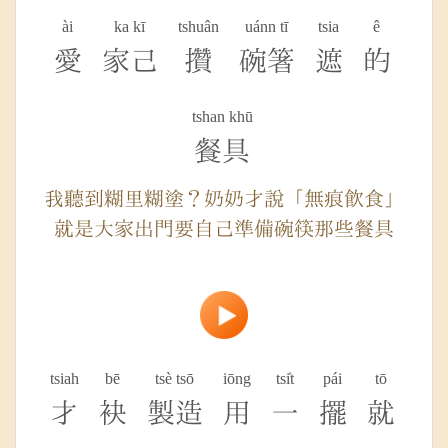
ài
ka kī
tshuân
uánn tī
tsia
ê
愛
家己
攢
碗箸
遮
的
tshan khū
餐具
我聽到糊里糊塗？奶奶才說「無痕飲食」
就是大家出門要自己準備碗筷那些餐具
tsiah
bē
tsè tsō
iōng
tsi̍t
pái
tō
才
袂
製造
用
一
擺
就