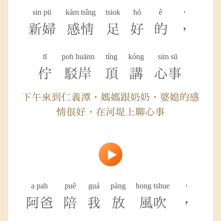
sin pū
kám tsîng
tsiok
hó
ê
，
新婦
感情
足
好
的
，
tī
poh huānn
tíng
kóng
sim sū
佇
駁岸
頂
講
心事
下午來到仁義潭，媽媽跟奶奶，婆媳的感
情很好，在河堤上聊心事
a pah
puê
guá
pàng
hong tshue
，
阿爸
陪
我
放
風吹
，