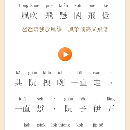
hong tshue
pue
kuân
koh
pue
kē
風吹
飛
懸
閣
飛
低
爸爸陪我放風箏，風箏飛高又飛低
kā
guán
khiú
teh
it ti̍t
tsáu
、
共
阮
搝
咧
一直
走
、
it ti̍t
se̍h
，
guán
hōo
i
lāng
一直
踅
，
阮
予
伊
弄
kah
tsiok
lo̍k thiòng
koh
ji̍p bê