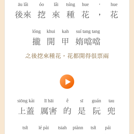
āu lâi
óo
lâi
tsìng
hue
，
hue
後來
挖
來
種
花
，
花
lóng
khui
kah
suí tang tang
攏
開
甲
媠噹噹
之後挖來種花，花都開得很票兩
siōng kài
lī hāi
ê
sī
guán
tau
上蓋
厲害
的
是
阮
兜
tsi̍t
lé pài
tsiah
piànn
tsi̍t
pái