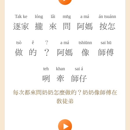
Ta̍k ke
lóng
lâi
mn̄g
a má
án tsuánn
逐家
攏
來
問
阿媽
按怎
tsò
ê
？
a má
tshiūnn
sai hū
做
的
？
阿媽
像
師傅
teh
khan
sai á
咧
牽
師仔
每次都來問奶奶怎麼做的？奶奶像師傅在
教徒弟