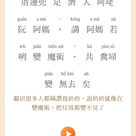
厝邊兜
足
濟
人
呵咾
guán
a má
，
kóng
a má
nā
阮
阿媽
，
講
阿媽
若
teh
piàn
môo su̍t
，
kā
pùn sò
咧
變
魔術
，
共
糞埽
piàn
bô khì
ah
變
無去
矣
鄰居很多人都稱讚我奶奶，說奶奶就像在
變魔術，把垃圾都變不見了