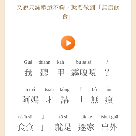
又說只減塑還不夠，就要做到「無痕飲
食」
Guá
thiann
kah
bū sà sà
？
我
聽
甲
霧嗄嗄
？
a má
tsiah
kóng
「
bô
hûn
阿媽
才
講
「
無
痕
tsia̍h si̍t
」
tō sī
ta̍k ke
tshut guā
食食
」
就是
逐家
出外