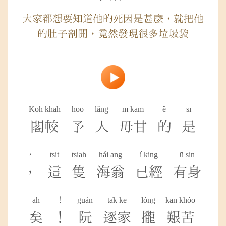
大家都想要知道他的死因是甚麼，就把他
的肚子剖開，竟然發現很多垃圾袋
Koh khah
hōo
lâng
m̄ kam
ê
sī
閣較
予
人
毋甘
的
是
，
tsit
tsiah
hái ang
í king
ū sin
，
這
隻
海翁
已經
有身
ah
！
guán
ta̍k ke
lóng
kan khóo
矣
！
阮
逐家
攏
艱苦