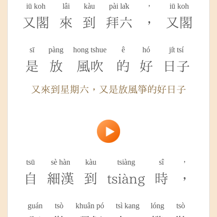
iū koh
lâi
kàu
pài la̍k
，
iū koh
又閣
來
到
拜六
，
又閣
sī
pàng
hong tshue
ê
hó
ji̍t tsí
是
放
風吹
的
好
日子
又來到星期六，又是放風箏的好日子
tsū
sè hàn
kàu
tsiàng
sî
，
自
細漢
到
tsiàng
時
，
guán
tsò
khuân pó
tsì kang
lóng
tsò