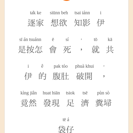
ta̍k ke
siūnn beh
tsai iánn
i
逐家
想欲
知影
伊
sī án tsuánn
ē
sí
，
tō
kā
是按怎
會
死
，
就
共
i
ê
pak tóo
phuà khui
，
伊
的
腹肚
破開
，
kìng jiân
huat hiān
tsiok
tsē
pùn sò
竟然
發現
足
濟
糞埽
tē á
袋仔