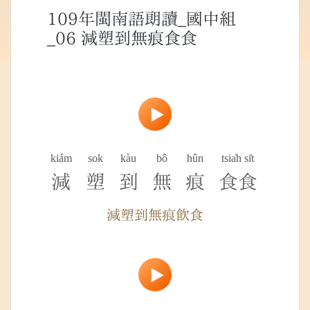
109年閩南語朗讀_國中組
_06 減塑到無痕食食
kiám
sok
kàu
bô
hûn
tsia̍h si̍t
減
塑
到
無
痕
食食
減塑到無痕飲食