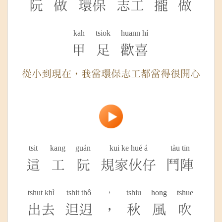
阮
做
環保
志工
攏
做
kah
tsiok
huann hí
甲
足
歡喜
從小到現在，我當環保志工都當得很開心
tsit
kang
guán
kui ke hué á
tàu tīn
這
工
阮
規家伙仔
鬥陣
tshut khì
tshit thô
，
tshiu
hong
tshue
出去
𨑨迌
，
秋
風
吹