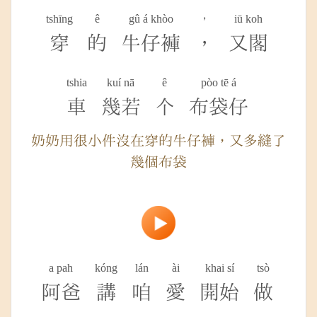
tshīng
ê
gû á khòo
，
iū koh
穿
的
牛仔褲
，
又閣
tshia
kuí nā
ê
pòo tē á
車
幾若
个
布袋仔
奶奶用很小件沒在穿的牛仔褲，又多縫了
幾個布袋
a pah
kóng
lán
ài
khai sí
tsò
阿爸
講
咱
愛
開始
做