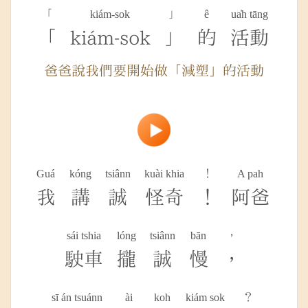
「
kiám-sok
」
ê
ua̍h tāng
「
kiám-sok
」
的
活動
爸爸說我們要開始做「減塑」的活動
Guá
kóng
tsiânn
kuài khia
！
A pah
我
講
誠
怪奇
！
阿爸
sái tshia
lóng
tsiânn
bān
，
駛車
攏
誠
慢
，
sī án tsuánn
ài
koh
kiám sok
？