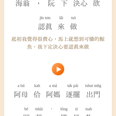
海翁
，
阮
下
決心
欲
jīn tsin
lâi
tsò
認真
來
做
起初我覺得很費心，馬上就想到可憐的鯨
魚，我下定決心要認真來做
a bú
kah
a má
ta̍k pái
tshut mn̂g
阿母
佮
阿媽
逐擺
出門
bé
tshài
，
lóng
sī
tsah