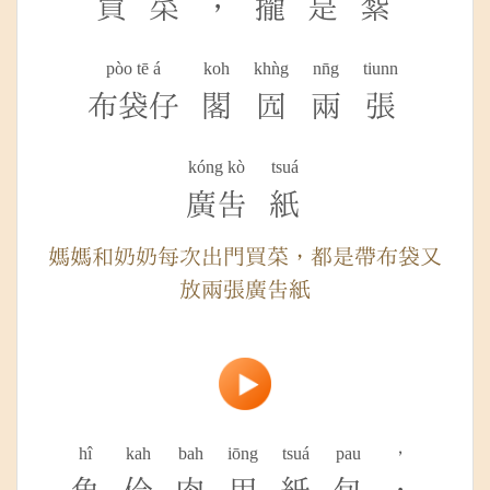
買
菜
，
攏
是
紮
pòo tē á
koh
khǹg
nn̄g
tiunn
布袋仔
閣
囥
兩
張
kóng kò
tsuá
廣告
紙
媽媽和奶奶每次出門買菜，都是帶布袋又
放兩張廣告紙
hî
kah
bah
iōng
tsuá
pau
，