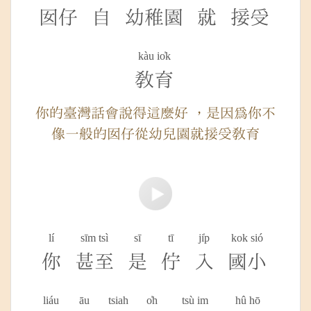
囡仔
自
幼稚園
就
接受
kàu io̍k
教育
你的臺灣話會說得這麼好 ，是因為你不
像一般的囡仔從幼兒園就接受教育
lí
sīm tsì
sī
tī
ji̍p
kok sió
你
甚至
是
佇
入
國小
liáu
āu
tsiah
o̍h
tsù im
hû hō