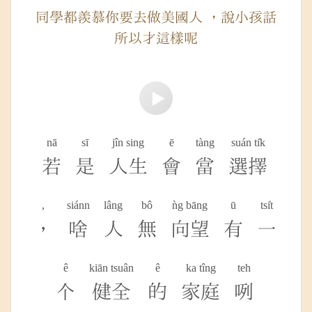
同學都羨慕你要去做美國人 ，說小孩話
所以才這樣呢
nā
sī
jîn sing
ē
tàng
suán ti̍k
若
是
人生
會
當
選擇
,
siánn
lâng
bô
ǹg bāng
ū
tsi̍t
，
啥
人
無
向望
有
一
ê
kiān tsuân
ê
ka tîng
teh
个
健全
的
家庭
咧