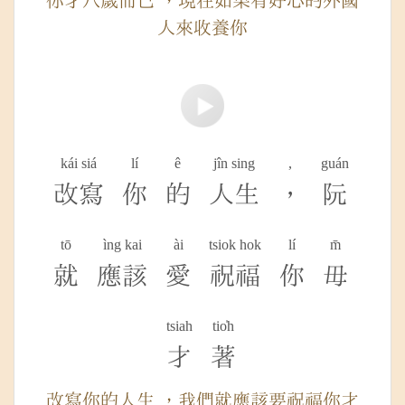
你才八歲而已 ，現在如果有好心的外國
人來收養你
kái siá
lí
ê
jîn sing
,
guán
改寫
你
的
人生
，
阮
tō
ìng kai
ài
tsiok hok
lí
m̄
就
應該
愛
祝福
你
毋
tsiah
tio̍h
才
著
改寫你的人生 ，我們就應該要祝福你才