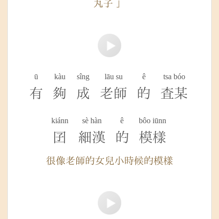
丸子 」
ū
kàu
sîng
lāu su
ê
tsa bóo
有
夠
成
老師
的
查某
kiánn
sè hàn
ê
bôo iūnn
囝
細漢
的
模樣
很像老師的女兒小時候的模樣