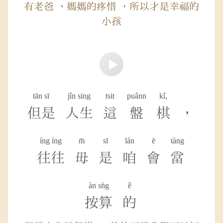
有老爸 、媽媽的疼惜 ，所以才是幸福的
小孩
tān sī
jîn sing
tsit
puânn
kî,
但是
人生
這
盤
棋
，
íng íng
m̄
sī
lán
ē
tàng
往往
毋
是
咱
會
當
àn sǹg
ê
按算
的