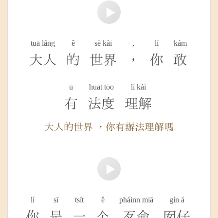
tuā lâng
ê
sè kài
,
lí
kám
大人
的
世界
，
你
敢
ū
huat tōo
lí kái
有
法度
理解
大人的世界 ，你有辦法理解嗎
lí
sī
tsi̍t
ê
pháinn miā
gín á
你
是
一
个
歹命
囡仔