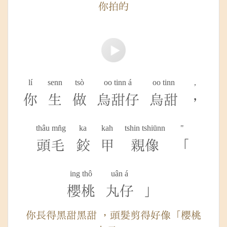
你拍的
lí
senn
tsò
oo tinn á
oo tinn
,
你
生
做
烏甜仔
烏甜
，
thâu mn̂g
ka
kah
tshin tshiūnn
"
頭毛
鉸
甲
親像
「
ing thô
uân á
櫻桃
丸仔
」
你長得黑甜黑甜 ，頭髮剪得好像「櫻桃