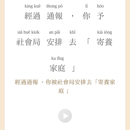
king kuè
thong pò
lí
hōo
經過
通報
，
你
予
siā huē kio̍k
an pâi
khì
kià ióng
社會局
安排
去
「
寄養
ka tîng
家庭
」
經過通報 ，你被社會局安排去「寄養家
庭 」