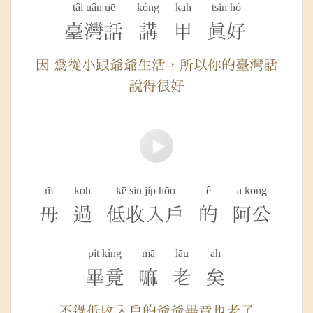
tâi uân uē
kóng
kah
tsin hó
臺灣話
講
甲
真好
因 為從小跟爺爺生活，所以你的臺灣話
說得很好
m̄
koh
kē siu ji̍p hōo
ê
a kong
毋
過
低收入戶
的
阿公
pit kìng
mā
lāu
ah
畢竟
嘛
老
矣
不過低收入戶的爺爺畢竟也老了