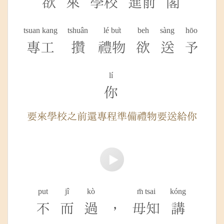
欲
來
學校
進前
閣
tsuan kang
tshuân
lé bu̍t
beh
sàng
hōo
專工
攢
禮物
欲
送
予
lí
你
要來學校之前還專程準備禮物要送給你
put
jî
kò
m̄ tsai
kóng
不
而
過
，
毋知
講