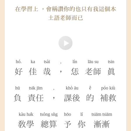
在學習上 ，會稱讚你的也只有我這個本
土語老師而已
hó.
ka
tsài
,
lín
lāu su
tsin
好
佳
哉
，
恁
老師
真
hū
tsik jīm
,
khò āu
ê
póo kiù
負
責任
，
課後
的
補救
kàu ha̍k
tsóng sǹg
hōo
lí
tsiām tsiām
教學
總算
予
你
漸漸