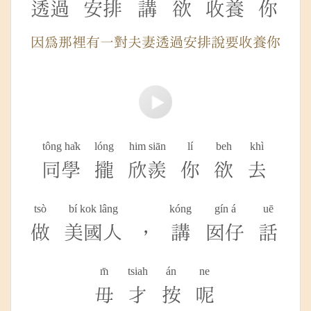
透過
安排
講
欲
收養
你
因為那裡有一對夫妻透過安排說要收養你
tông ha̍k
lóng
him siān
lí
beh
khì
同學
攏
欣羨
你
欲
去
tsò
bí kok lâng
kóng
gín á
uē
做
美國人
，
講
囡仔
話
m̄
tsiah
án
ne
毋
才
按
呢