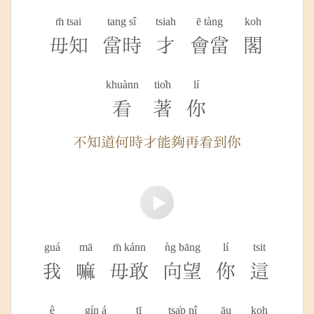
m̄ tsai
tang sî
tsiah
ē tàng
koh
毋知
當時
才
會當
閣
khuànn
tio̍h
lí
看
著
你
不知道何時才能夠再看到你
guá
mā
m̄ kánn
ǹg bāng
lí
tsit
我
嘛
毋敢
向望
你
這
ê
gín á
tī
tsa̍p nî
āu
koh