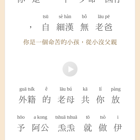
tsū
sè hàn
bô
lāu pē
，
自
細漢
無
老爸
你是一個命苦的小孩，從小沒父親
guā tsi̍k
ê
lāu bú
kā
lí
pàng
外籍
的
老母
共
你
放
hōo
a kong
tshuā tshuā
tō
tsò
i
予
阿公
𤆬𤆬
就
做
伊