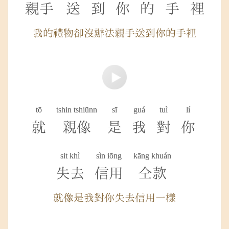
親手
送
到
你
的
手
裡
我的禮物卻沒辦法親手送到你的手裡
tō
tshin tshiūnn
sī
guá
tuì
lí
就
親像
是
我
對
你
sit khì
sìn iōng
kāng khuán
失去
信用
仝款
就像是我對你失去信用一樣