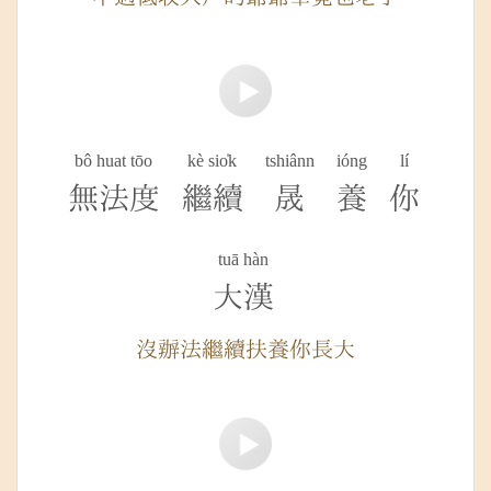
bô huat tōo
kè sio̍k
tshiânn
ióng
lí
無法度
繼續
晟
養
你
tuā hàn
大漢
沒辦法繼續扶養你長大