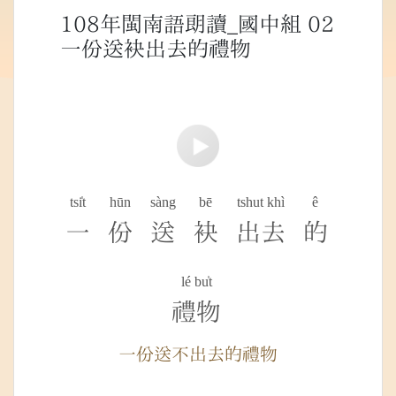
108年閩南語朗讀_國中組 02
一份送袂出去的禮物
tsi̍t
hūn
sàng
bē
tshut khì
ê
一
份
送
袂
出去
的
lé bu̍t
禮物
一份送不出去的禮物