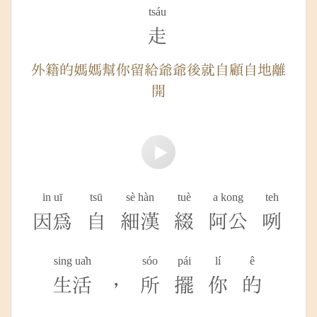
tsáu
走
外籍的媽媽幫你留給爺爺後就自顧自地離
開
in uī
tsū
sè hàn
tuè
a kong
teh
因為
自
細漢
綴
阿公
咧
sing ua̍h
sóo
pái
lí
ê
生活
，
所
擺
你
的