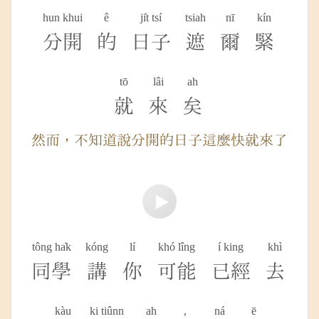
hun khui
ê
ji̍t tsí
tsiah
nī
kín
分開
的
日子
遮
爾
緊
tō
lâi
ah
就
來
矣
然而，不知道說分開的日子這麼快就來了
tông ha̍k
kóng
lí
khó lîng
í king
khì
同學
講
你
可能
已經
去
kàu
ki tiûnn
ah
,
ná
ē