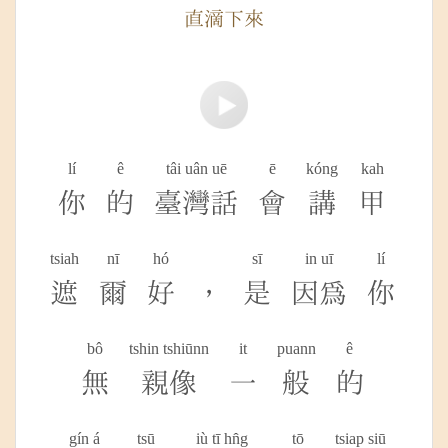
直滴下來
lí
ê
tâi uân uē
ē
kóng
kah
你
的
臺灣話
會
講
甲
tsiah
nī
hó
sī
in uī
lí
遮
爾
好
，
是
因為
你
bô
tshin tshiūnn
it
puann
ê
無
親像
一
般
的
gín á
tsū
iù tī hn̂g
tō
tsiap siū