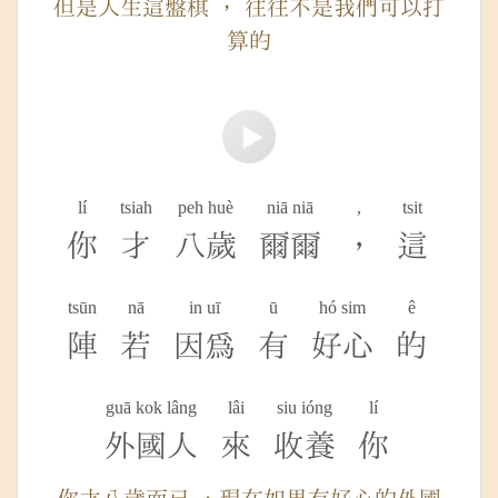
但是人生這盤棋 ， 往往不是我們可以打
算的
lí
tsiah
peh huè
niā niā
,
tsit
你
才
八歲
爾爾
，
這
tsūn
nā
in uī
ū
hó sim
ê
陣
若
因為
有
好心
的
guā kok lâng
lâi
siu ióng
lí
外國人
來
收養
你