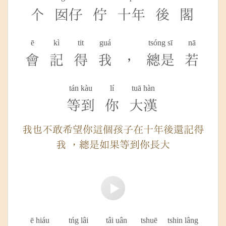
个
囡仔
佇
十年
後
閣
ē
kì
tit
guá
tsóng sī
nā
會
記
得
我
，
總是
若
tán kàu
lí
tuā hàn
等到
你
大漢
我也不敢希望你這個孩子在十年後還記得
我 ，總是如果等到你長大
ē hiáu
tńg lâi
tâi uân
tshuē
tshin lâng