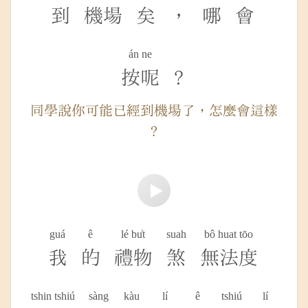
到
機場
矣
，
哪
會
án ne
按呢
?
同學說你可能已經到機場了，怎麼會這樣
?
guá
ê
lé bu̍t
suah
bô huat tōo
我
的
禮物
煞
無法度
tshin tshiú
sàng
kàu
lí
ê
tshiú
lí