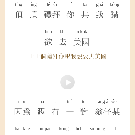
tíng
tíng
lé pài
lí
kā
guá
kóng
頂
頂
禮拜
你
共
我
講
beh
khì
bí kok
欲
去
美國
上上個禮拜你跟我說要去美國
in uī
hia
ū
tsi̍t
tuì
ang á bóo
因為
遐
有
一
對
翁仔某
thàu kuè
an pâi
kóng
beh
siu ióng
lí