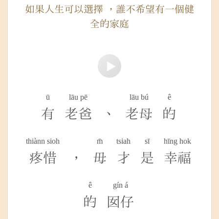
如果人生可以選擇 ，誰不希望有一個健
全的家庭
ū
lāu pē
lāu bú
ê
有
老爸
、
老母
的
thiànn sioh
m̄
tsiah
sī
hīng hok
疼惜
，
毋
才
是
幸福
ê
gín á
的
囡仔