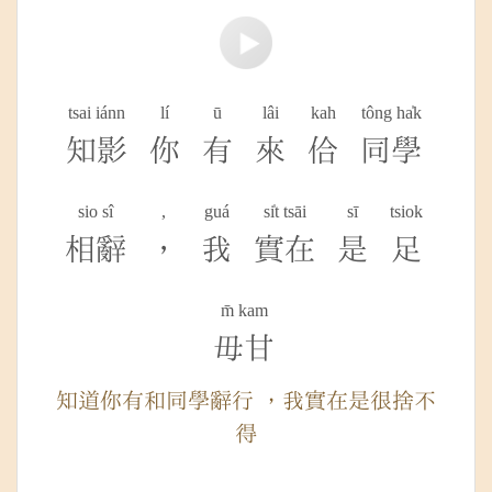
tsai iánn
lí
ū
lâi
kah
tông ha̍k
知影
你
有
來
佮
同學
sio sî
,
guá
si̍t tsāi
sī
tsiok
相辭
，
我
實在
是
足
m̄ kam
毋甘
知道你有和同學辭行 ，我實在是很捨不
得