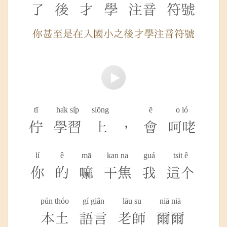
了
後
才
學
注音
符號
你甚至是在入國小之後才學注音符號
tī
ha̍k si̍p
siōng
ē
o ló
佇
學習
上
，
會
呵咾
lí
ê
mā
kan na
guá
tsit ê
你
的
嘛
干焦
我
這个
pún thóo
gí giân
lāu su
niā niā
本土
語言
老師
爾爾