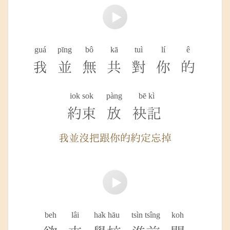
guá
pīng
bô
kā
tuì
lí
ê
我
並
無
共
對
你
的
iok sok
pàng
bē kì
約束
放
袂記
我並沒把跟你的約定忘掉
beh
lâi
ha̍k hāu
tsìn tsîng
koh