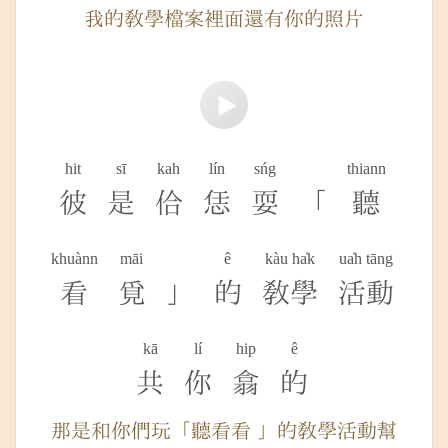
我的教學檔案裡面還有你的照片
hit
sī
kah
lín
sńg
thiann
彼
是
佮
恁
耍
「
聽
khuànn
māi
ê
kàu ha̍k
ua̍h tāng
看
覓
」
的
教學
活動
kā
lí
hip
ê
共
你
翕
的
那是和你們玩「聽看看 」的教學活動幫