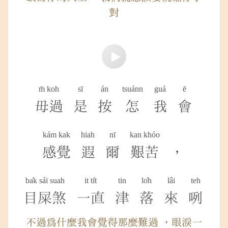
對
m̄ koh
sī
án
tsuánn
guá
ē
毋過
是
按
怎
我
會
kám kak
hiah
nī
kan khóo
感覺
遐
爾
艱苦
，
ba̍k sái suah
it ti̍t
tin
lo̍h
lâi
teh
目屎煞
一直
津
落
來
咧
不過為什麼我會覺得那麼難過 ，眼淚一