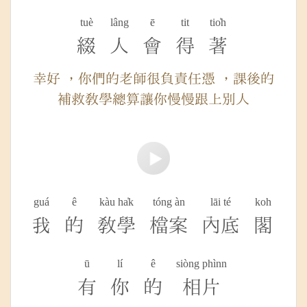
tuè
lâng
ē
tit
tio̍h
綴
人
會
得
著
幸好 ，你們的老師很負責任憑 ，課後的
補救教學總算讓你慢慢跟上別人
guá
ê
kàu ha̍k
tóng àn
lāi té
koh
我
的
教學
檔案
內底
閣
ū
lí
ê
siòng phìnn
有
你
的
相片