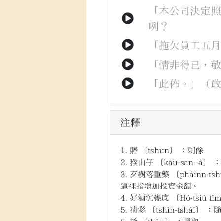
「
本
公司
決定
咧
？
「
拖欠
員工
五
「
情非得已
，
「
此佈
。
」
（
注釋
1.
賰
〔tshun〕
：剩餘
2.
猴山仔
〔kâu-san--á〕
：
3.
歹樹落重藥
〔pháinn-tshi
這裡指增加投資金額。
4.
好酒沉甕底
〔Hó-tsiú tî
5.
凊彩
〔tshìn-tshái〕
：