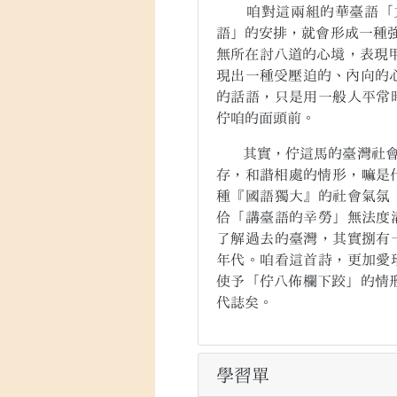
咱對這兩組的華臺語「文字
語」的安排，就會形成一種強
無所在討八道的心境，表現甲
現出一種受壓迫的、內向的
的話語，只是用一般人平常
佇咱的面頭前。
其實，佇這馬的臺灣社會，
存，和諧相處的情形，嘛是代
種『國語獨大』的社會氣氛
佮「講臺語的辛勞」無法度
了解過去的臺灣，其實捌有
年代。咱看這首詩，更加愛
使予「佇八佈欄下跤」的情
代誌矣。
學習單