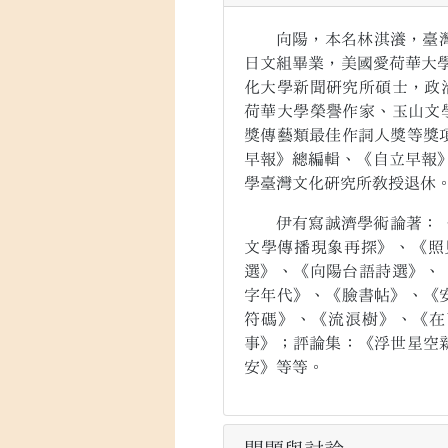
向陽，本名林淇瀁，臺灣南投
日文組畢業，美國愛荷華大學 Int
化大學新聞研究所碩士，政
荷華大學榮譽作家、玉山文
獎傳藝類最佳作詞人獎等獎
早報》總編輯、《自立早報》
學臺灣文化研究所教授退休
伊有寫誠濟學術論著：《書
文學傳播現象再探》、《照
選》、《向陽台語詩選》、
字年代》、《臉書帖》、《
符碼》、《流浪樹》、《在
事》；評論集：《浮世星空
安》等等。