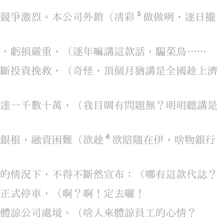
5
場
競爭
激烈
。
本
公司
外銷
（
凊彩
做
做
咧
，
逐日
攏
擊
，
虧損
嚴重
，
（
逐年
嘛
講
這款
話
，
騙
菜鳥
……
不斷
投資
挽救
，
（
奇怪
，
頂個月
猶
講
是
全國
趁
上濟
已
達
一千數十萬
，
（
我
目睭
有
問題
無
？
明明
聽講
是
6
縮
銀根
，
融資
困難
（
欲
趁
欲
賠
隨在
伊
，
啥物
銀行
已
的
情況下
，
不得不
斷然
宣布
：
（
哪有
這款
代誌
？
起
正式
停車
，
（
啊
？
啊
！
定去
囉
！
工
體諒
公司
處境
。
（
啥人
來
體諒
員工
的
心情
？