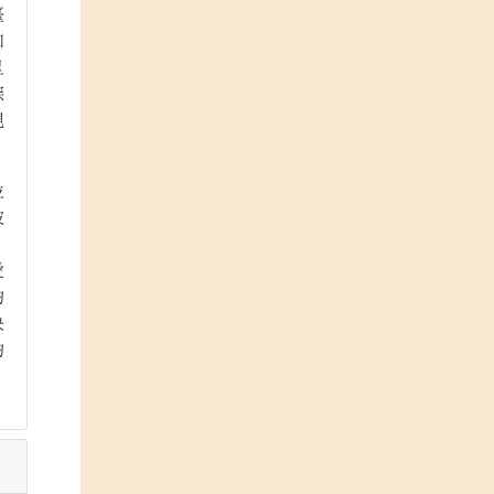
臺
和
呈
深
現
並
彼
」
愛
的
袂
的