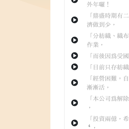
外
年
囉
！
「
鼎盛
時期
有
濟
做到
少
，
「
分
紡織
、
織
作業
，
「
而後
因為
受
「
目前
只
存
紡
「
經營
困難
。
漸漸
活
，
「
本
公司
為
解
，
「
投資
兩億
，
4
，