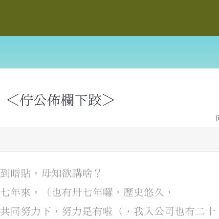
＜佇公佈欄下跤＞
日到暗
貼
，
毋知
欲
講啥
？
卅七年
來
，
（
也有
卅七年
囉
，
歷史
悠久
，
的
共同
努力
下
，
努力
是
有
啦
（
，
我
入
公司
也有
二十