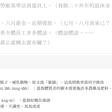
照
勞動基準法
資遣
員工
，
（
我
做
二十外年
的
退休金
月
、
六月
薪金
，
近期
發放
，
（
七月
、
八月
食
家己
？
敬希
全體
員工
多多
體諒
。
（
體諒
體諒
，
……
敢
真正
就
轉去
賣
布
囉
？
）
猴子。哺乳動物。原文為「猴猻」，這馬照教育部用字修改
ū lo̍h tāng-io̍h〕
：意指體質差的樹木需要施許多農藥及肥料
m àng-té〕
：意指好戲在後頭
隨便、不講究、馬馬虎虎