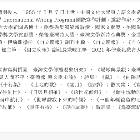
人，1955 年 5 月 7 日出世。中國文化大學東方語文學
ernational Writing Program(國際寫作計劃﹚邀訪作家，
治大學新聞系博士。捌得過吳濁流新詩獎、國家文藝獎、美國
學獎文學貢獻獎、榮後臺灣詩人獎、臺灣文學新詩金典獎、金
項。伊嘛捌擔任 《自立晚報》副刊主編、《自立晚報》、《自
總主筆、《自立晚報》副社長兼總主筆。2021 年佇臺北教育
。
寫與拼圖：臺灣文學傳播現象研究》、 《場域與景觀：臺
見人間不平：臺灣報 導文學史論》；詩集：《亂》、《向陽
《十行集》、《土地的歌》、《歲月》《四季》；散文集：《
安住亂世》、《日與月相推》、《跨世紀傾斜》、 《暗中流動
雨中航行》、《世界靜寂下來的時候》、《一個年輕爸爸的
新故鄉》、 《康莊有待》、《迎向眾聲》；時評集：《為臺灣