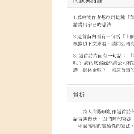
問題與討論
1.為啥物作者想欲用這種「
請講出家己的想法。
2.這首詩內面有一句話「上
根據頂下文來看，請問公司
3. 這首詩內面有一句話：
呢？ 詩內底寫雖然講公司
講「退休金呢？」照這首詩
賞析
詩人向陽咧創作這首詩的時
語言排做伙、囥鬥陣的寫法
一種誠高明的實驗性的寫法