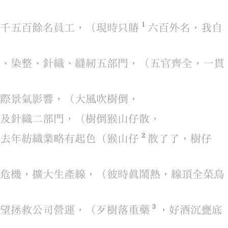
1
二千五百
餘
名
員工
，
（
現時
只
賰
六百
外
名
，
我
自
布
、
染整
、
針織
、
縫紉
五
部門
，
（
五官
齊全
，
一貫
國際
景氣
影響
，
（
大
風
吹
樹
倒
，
織
及
針織
二
部門
，
（
樹
倒
猴山仔
散
，
2
自
去年
紡織業
略有
起色
（
猴山仔
散了了
，
樹仔
除
危機
，
擴大
生產線
，
（
彼時
真
鬧熱
，
線頂
全
菜鳥
3
希望
拯救
公司
營運
，
（
歹樹落重藥
，
好酒沉甕底