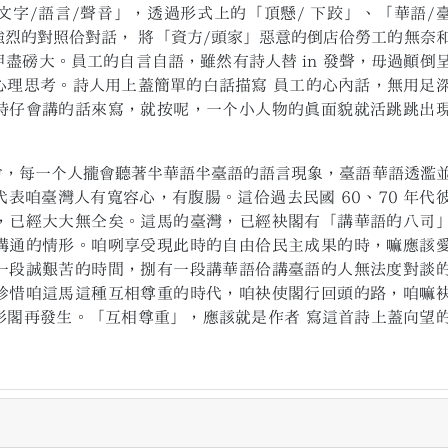
/語言/聲音」，透過形式上的「頂懸/ 下跤」、「華語/
烈的對照佮對話， 將「資方/頭家」惡意的倒店佮勞工的無奈
盡磅大。員工的自言自語，雖然有詩人替 in 發聲，毋過顛倒
心理思考。詩人用上蓋簡單的白話描寫 員工的心內話，無用足
時仔會講的話來寫，就按呢，一个小人物的真面貌就活跳跳出
每一个人攏會聽著半華語半臺語的語言現象，臺語華語透濫
表咱臺灣人有寬容心，有腹腸。這佮過去民國 60、70 年代
，已經大大無仝矣。這馬的臺灣，已經袂閣有「講華語的八司
溝通的情形。咱咧享受現此時的自由佮民主成果的時，嘛應該
一段誠艱苦的時間，捌有一段講華語佮講臺語的人無法度對談
珍惜咱這馬這種互相尊重的時代，咱袂使閣行回頭的路，咱嘛
形閣再發生。「互相尊重」，應該就是作者 寫這首詩上蓋向望