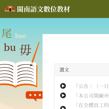
選文
「
公告
：
（
一
「
本
公司
開廠
「
在
全體
員工