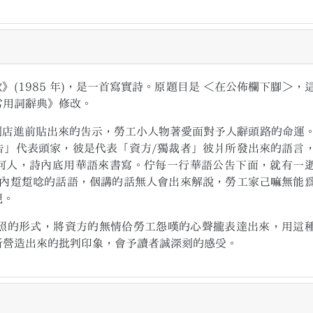
1985 年)，是一首寫實詩。原題目是 ＜在公佈欄下腳＞，
常用詞辭典》修改。
進前貼出來的告示，勞工小人物著愛面對予人辭頭路的命運
告」代表頭家，彼是代表「資方/獨裁者」彼爿所發出來的語言
任何人，詩內底用華語來書寫。佇每一行華語公告下面，就有一
內踅踅唸的話語，𪜶講的話無人會出來解說，勞工家己嘛無能
現。
的形式，將資方的無情佮勞工怨嘆的心聲攏表達出來，用這
所營造出來的批判印象，會予讀者誠深刻的感受。