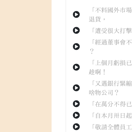
「
不料
國外
市
退貨
，
「
遭受
很大
打
「
經過
董事會
？
「
上個月
虧損
趁
啊
！
「
又
遇
銀行
緊
啥物
公司
？
「
在
萬分
不得
「
自
本
月
卅
日
「
敬請
全體
員