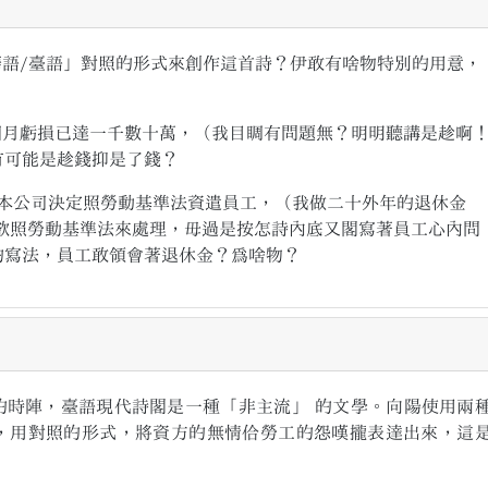
華語/臺語」對照的形式來創作這首詩？伊敢有啥物特別的用意，
個月虧損已達一千數十萬，（我目睭有問題無？明明聽講是趁啊
有可能是趁錢抑是了錢？
 「本公司決定照勞動基準法資遣員工，（我做二十外年的退休金
有欲照勞動基準法來處理，毋過是按怎詩內底又閣寫著員工心內問
的寫法，員工敢領會著退休金？為啥物？
陣，臺語現代詩閣是一種「非主流」 的文學。向陽使用兩
，用對照的形式，將資方的無情佮勞工的怨嘆攏表達出來，這
。