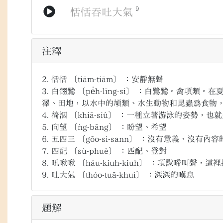
9
恬恬
吞
吐大氣
注釋
2.
恬恬
〔tiām-tiām〕
：安靜無聲
3.
白翎鷥
〔pe̍h-līng-si〕
：白鷺鷥。禽項類。在
澤、田地，以水中的頄類、水生動物和昆蟲為食物
4.
徛泅
〔khiā-siû〕
：一種立著游泳的姿勢，也就
5.
向望
〔ǹg-bāng〕
：盼望、希望
6.
五四三
〔gōo-sì-sann〕
：沒有意義、沒有內容
7.
四配
〔sù-phuè〕
：匹配、登對
8.
吼啾啾
〔háu-kiuh-kiuh〕
：項獸啼叫聲，這裡
9.
吐大氣
〔thóo-tuā-khuì〕
：深深的嘆息
題解