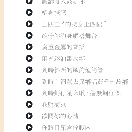
聽講
有人
鼓舞
你
塑身
減肥
6
7
五四三
的
腰身
上
四配
欲
佇
你
的
身軀
搭
舞台
奏重
金屬
的
音樂
用
五彩
油畫
故鄉
到時
斜西
的
風
釣
煙筒管
到時
白翎鷥
去
異鄉
唱
黃昏
的
故鄉
8
到時
蚵仔
吼啾啾
揣無
蚵仔架
我
騎
海
來
欲
問
你
的
心情
你
將
目屎
含
佇
腹內