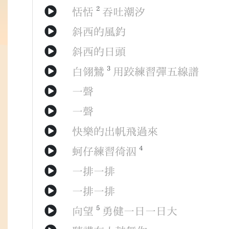
2
恬恬
吞吐
潮汐
斜西
的
風釣
斜西
的
日頭
3
白翎鷥
用
跤
練習
彈
五線譜
一聲
一聲
快樂
的
出帆
飛
過來
4
蚵仔
練習
徛泅
一排
一排
一排
一排
5
向望
勇健
一日
一日
大