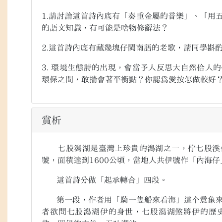
1.請討論這首詩內底有「奏重金屬的音樂」、「用
的語文知識，有可能是啥物修辭法？
2.這首詩內底有藏幾塊仔閩南語的老歌，請同學斟
3. 環境生態詩的出現，會當予人反思大自然佮人
環保之間，敢揣會著平衡點？你認為愛按怎做較好
賞析
七股潟湖是臺灣上珍貴的潟湖之一，佇七股溪佮
號，面積達到
1600
公頃，當地人共伊號作「內海仔
這首詩分做「起承轉合」四段。
第一段，作者用「騎一隻船來看海」這个意象來
者欲問七股潟湖伊的身世，七股潟湖煞將伊的歷