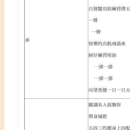
白翎鷥用跤練習彈
一聲
一聲
承
快樂的出帆飛過來
蚵仔練習徛泅
一排一排
一排一排
向望勇健一日一日
聽講有人鼓舞你
塑身減肥
五四三的腰身上四