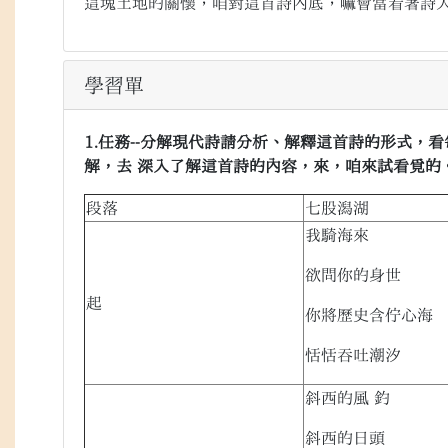
這塊土地的關懷，咱對這首詩內底，嘛會當看著詩
學習單
1.任務--分解現代詩請分析、解釋這首詩的形式，
解，去 深入了解這首詩的內容，來，咱來試看覓的
段落
七股潟湖
我騎海來
欲問你的身世
起
你將歷史含佇心海
恬恬吞吐潮汐
斜西的風 釣
斜西的日頭