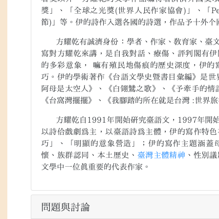
獎」、「全球之光獎
(
世界人民作家協會
)
」、「
Pe
節
)
」等。伊的詩作入選各國的詩選，作品予十外个
方耀乾有誠濟身份：學者、作家、教育家、臺文
寫對方耀乾來講，是自我對話、療傷、評判閣有伊
的多彩意象， 嘛有殖民地傷痕的歷史深度，伊的
巧。伊的學術著作《台語文學史暨書目彙編》是世
阿母是太空人》、《白翎鷥之歌》、《予牽手的情
《台窩灣擺擺》、《我腳踏的所在就是台灣 :世界旅
方耀乾自
1991
年開始研究臺語文，
1997
年開
以詩佮戲劇為主，以臺語詩為主體，伊的寫作特色
巧」、「明顯的意象營造」；伊的寫作主題涵蓋
懷、族群認同、本土歷史、
臺灣
主
體精神
、性別議
文學中一位真重要的代表作家。
問題與討論