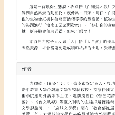
這是一首環保生態詩，收錄佇《白翎鷥之歌》
(
潟湖自然風景佮動植物，親像風、日頭、蚵仔、白
他的生物像紅樹林佮烏面抐桮等等的豐富動、植物
的潟湖進行「濱南工業區開發案」，「欲佇你的身
鷥、蚵仔攏會無厝通蹛，無家可歸矣！
本詩的內容予人反思「人」佮「大自然」的倫理
天然資源，才會當避免造成咱的故鄉佮土地，受著
作者
方耀乾，
1958
年出世，臺南市安定區人，成功
臺中教育大學台灣語文學系特聘教授。捌擔任國立
術學院應用外語系系主任。進前捌擔任《菅芒花
藝》、《台文戰線》等臺文刊物的主編抑是總編輯
文學評論獎」、「府城文學獎」閣有「教育部推展
著獎以外，方耀乾的文學作品嘛得著濟濟外國獎