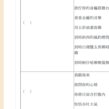
欲佇你的身軀搭舞
奏重金屬的音樂
（ ）
用五彩油畫故鄉
到時斜西的風釣煙
到時白翎鷥去異鄉
鄉
到時蚵仔吼啾啾揣
我騎海來
欲問你的心情
（ ）
你將目屎含佇腹內
恬恬吞吐大氣