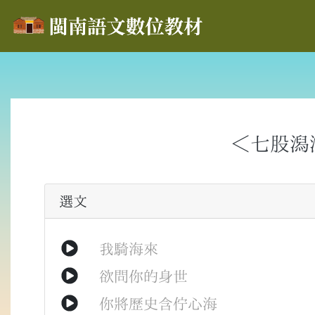
＜七股潟
選文
我
騎
海
來
欲
問
你
的
身世
你
將
歷史
含
佇
心海