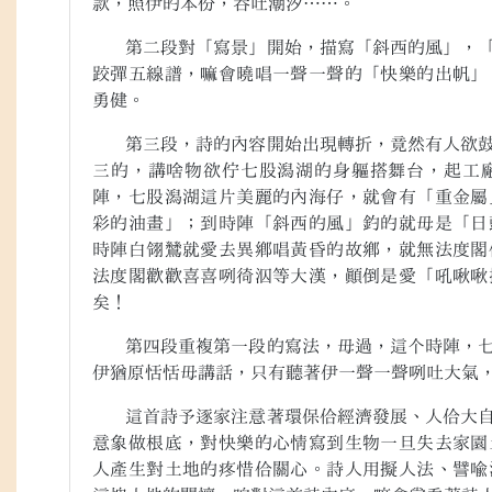
款，照伊的本份，吞吐潮汐…
…
。
第二段對「寫景」開始，描寫「斜西的風」，「
跤彈五線譜，嘛會曉唱一聲一聲的「快樂的出帆」
勇健。
第三段，詩的內容開始出現轉折，竟然有人欲鼓
三的，講啥物欲佇七股潟湖的身軀搭舞台，起工
陣，七股潟湖這片美麗的內海仔，就會有「重金屬
彩的油畫」；到時陣「斜西的風」釣的就毋是「日
時陣白翎鷥就愛去異鄉唱黃昏的故鄉，就無法度閣
法度閣歡歡喜喜咧徛泅等大漢，顛倒是愛「吼啾啾
矣！
第四段重複第一段的寫法，毋過，這个時陣，七
伊猶原恬恬毋講話，只有聽著伊一聲一聲咧吐大氣
這首詩予逐家注意著環保佮經濟發展、人佮大自
意象做根底，對快樂的心情寫到生物一旦失去家園
人產生對土地的疼惜佮關心。詩人用擬人法、譬喻