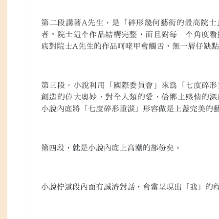
第二段講著
A
先生，是「碎形幾何藝術的最高院士
者。院士這个作品結構完整，而且對每一个角度看
底對院士
A
先生的作品呵咾甲會觸舌，無一屑仔缺點
第三段，小說利用「國際委員會」來為「七度碎形
創造的偉大奧妙、對全人類的愛、佮鄉土感情的深
小說內底將「七度碎形重湠」形容做是上蓋完美的
第四段，就是小說內底上高潮的部份矣。
小說佇這段內面有誠濟對話，會當呈現出「我」的