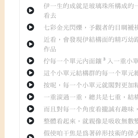
伊
一生
的
成就
是
玻璃珠
所
構成
的
看
去
七彩
金光閃爍
，
予
觀者
的
目睭
褫
近
看
，
會
發現
伊
結構面
的
精巧
幼
作品
3
佇
每一个
單元
內面
鑲
入
一重
小
這个
小單元
結構群
的
每一个
單元
按呢
，
每一个
小單元
就
閣
對
更加
一重
湠
過
一重
，
總共
是
七重
，
結
而且
對
每一个
角度
看
攏
誠
有
趣味
整體
看起來
，
就
親像
是
吸收
無數
假使
咱
干焦
是
為著
碎形
技術
的
偉