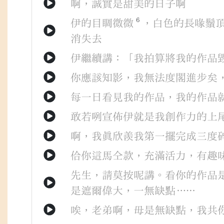
啊
，
誠實
是
甜美
的
日子
啊
6
伊
的
目睭
微微
，
白色
的
長
喙鬚
消失去
伊
繼續
講
：「
我
拍算
將
我
的
作品
你
應該
知影
，
我
無法度
閣
進步
矣
每一日
看見
我
的
作品
，
我
的
作品
敢若
咧
宣佈
伊
就是
我
創作力
的
上
啊
，
我
真
欣羨
我
第一擺
完成
三度
佮
你
這馬
仝款
，
充滿
活力
，
有
趣
先生
，
請
莫
按呢
講
。
看
你
的
作品
是
遮爾
偉大
，
一無缺點
……
唉
，
老弟
啊
，
毋是
無
缺點
，
我
共