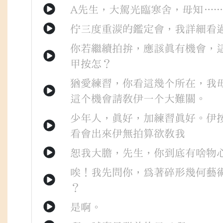
A先生
，
大駕光臨
寒舍
，
毋知
…
佇
三度重湠
的
鑑定會
，
我
詳細
看
你
若
繼續
拍拚
，
應該
真
有
機會
，
甲
按怎
？
猶愛
練習
，
你
看
這
幾个
所在
，
我
這个
機會
請教
伊
一个
大
難關
。
少年人
，
真好
，
加
練習
真好
。
伊
看會出來
伊
無拍算
欲
教
我
恕
我
大膽
，
先生
，
你
到底
有
啥物
唉
！
我
先
問
你
，
為著
碎形幾何藝
？
是
啊
。