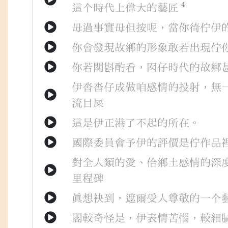
4
這个
時代
上
偉大
的
藝匠
毋過
事實
毋但
按呢
，
當
你
徛佇
伊
你
會
發現
故鄉
的
形象
敢若
出現
佇
你
若閣
斟酌
看
，
囡仔
時代
的
故鄉
伊
沓沓仔
成做
咱
感情
的
投射
，
無
流目屎
這是
伊
正港
了不起
的
所在
。
國際委員會
予
伊
的
評價
是
佇
作品
對
全
人類
的
愛
、
佮
鄉土
感情
的
深
里程碑
真
想袂到
，
遮爾
受
人
尊敬
的
一个
閣較
奇怪
是
，
伊
表情
苦惱
，
較
細