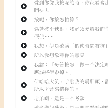
愛
到
你
像
我
按呢
的
時
，
你
就
看會
睏袂去
按呢
，
你
按怎
拍算
？
為著
彼个
缺點
，
我
必須
愛
將
我
的
假使
……
我想
，
伊
是
欲
講
「
假使
時間
有
夠
所以
我
想欲
聽
你
的
意見
我
講
：「
毋管
按怎
，
做一个
決定
應該
將
伊
毀掉
。」
伊
哈哈大笑
，
手
貼
我
的
肩胛頭
，
所以
才會
來
揣
你
的
。
老弟
啊
，
這是
一个
考驗
碎形幾何藝術
，
是
一門
團體
精神