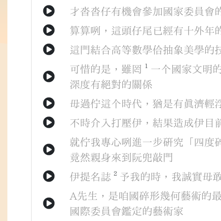
才
沓沓仔
有
機會
參加
國家委員會
算
算
咧
，
這
頭仔尾
已經
有
十外年
這門
結合
高等數學
佮
抽象美學
的
1
可惜
的
是
，
雖罔
一个
國家
文明
深度
有
絕對
的
關係
毋過
佇
這个
時代
，
猶是
有
真濟
輕
不時
介入
打壓
伊
，
結果
造成
伊
目
就
佇
我
專心
咧
進一步
研究
「
四度
竟然
親身
來到
阮
兜
敲門
2
伊
提
名誌
予
我
的
時
，
我
誠實
毋
A先生
，
是
咱
國
碎形幾何藝術
的
國際委員會
鑑定
的
藝術家