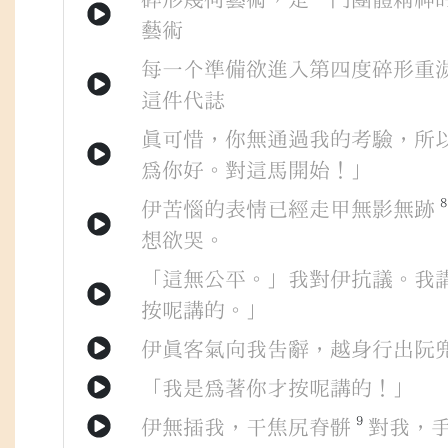
藝術
每一个
準備
欲
進入
第四度
碎形重
這件
代誌
真
可惜
，
你
無
通過
我
的
考驗
，
所
為
你
好
。
對
這馬
開始
！」
8
伊
苦惱
的
表情
已經
走
甲
無影無跡
想欲
哭
。
「
這
無公平
。」
我
對
伊
抗議
。
我
按呢
講
的
。」
伊
真
客氣
向
我
告辭
，
越身
行出
阮
「
我
是
為著
你
才
按呢
講
的
！」
9
伊
無
插
我
，
干焦
尻脊骿
對
我
，