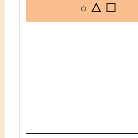
○
△ □