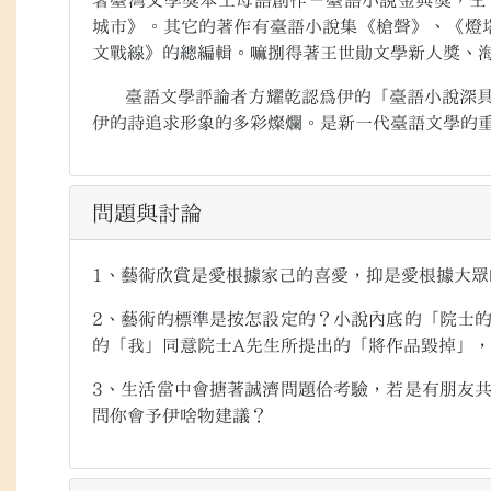
著臺灣文學獎本土母語創作－臺語小說金典獎，仝
城市》。其它的著作有臺語小說集《槍聲》、《燈
文戰線》的總編輯。嘛捌得著王世勛文學新人獎、
臺語文學評論者方耀乾認為伊的「臺語小說深具
伊的詩追求形象的多彩燦爛。是新一代臺語文學的
問題與討論
1
、藝術欣賞是愛根據家己的喜愛，抑是愛根據大眾
2
、藝術的標準是按怎設定的？小說內底的「院士
的「我」同意院士
A
先生所提出的「將作品毀掉」，
3
、生活當中會搪著誠濟問題佮考驗，若是有朋友
問你會予伊啥物建議？