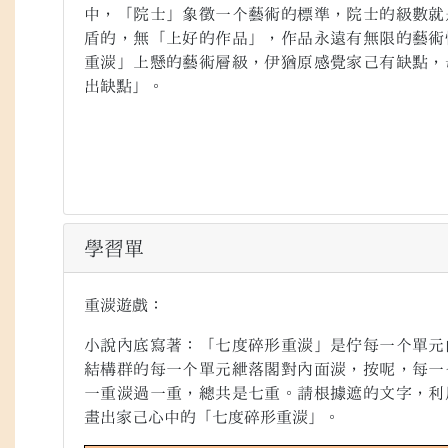
中，「院士」象徵一个藝術的標準，院士的級數就
盾的，無「上好的作品」，作品永遠有無限的藝術
重湠」上懸的藝術層級，伊猶原感覺家己有缺點，
出缺點」。
學習單
重湠遊戲：
小說內底寫著：「七度碎形重湠」是佇每一个單元
結構群的每一个單元紲落閣對內面湠，按呢，每一
一重湠過一重，總共是七重。請根據遮的文字，利
畫出家己心中的「七度碎形重湠」。