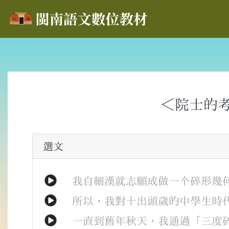
＜院士的
選文
我
自細漢
就
志願
成做
一个
碎形幾
所以
，
我
對
十
出頭
歲
的
中學生
時
一直
到
舊年
秋天
，
我
通過
「
三度