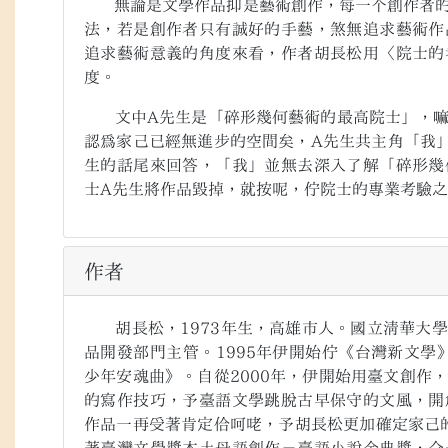
無論是文學作品抑是藝術創作，每一个創作者的
法，若是創作者只有誠好的手藝，煞無追求藝術作
追求藝術意義的角度來看，作者胡長松用〈院士的
度。
文中
A
先生是「碎形幾何藝術的最高院士」，
認為家己已經無進步的空間矣，
A
先生共主角「我
生的話尾來回答，「我」並無去深入了解「碎形幾
士
A
先生將作品毀掉，就按呢，佇院士的專業考驗之
作者
胡長松，
1973
年生，高雄市人。國立清華大學
品開發部門主管。
1995
年伊開始佇《台灣新文學
少年安魂曲》。自從
2000
年，伊開始用臺文創作
的寫作技巧，予臺語文學跳脫古早保守的文風，開
作品一再受著肯定佮呵咾，予胡長松更加確定家己