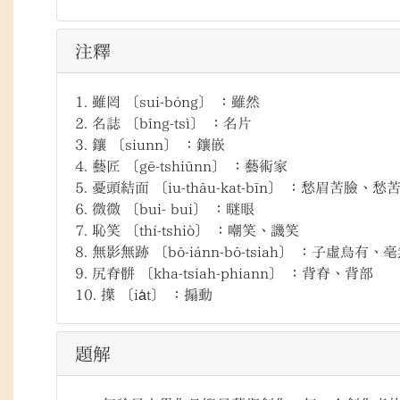
注釋
1.
雖罔
〔sui-bóng〕
：雖然
2.
名誌
〔bîng-tsì〕
：名片
3.
鑲
〔siunn〕
：鑲嵌
4.
藝匠
〔gē-tshiūnn〕
：藝術家
5.
憂頭結面
〔iu-thâu-kat-bīn〕
：愁眉苦臉、愁
6.
微微
〔bui- bui〕
：瞇眼
7.
恥笑
〔thí-tshiò〕
：嘲笑、譏笑
8.
無影無跡
〔bô-iánn-bô-tsiah〕
：子虛烏有、毫
9.
尻脊骿
〔kha-tsiah-phiann〕
：背脊、背部
10.
擛
〔ia̍t〕
：搧動
題解