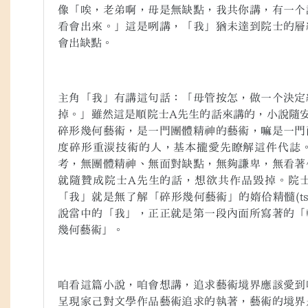
像「唉，老弟啊，毋是無缺點，我共你講，有一个
看會出來。」這是咧講，「我」猶未達到院士的層
會出缺點。
主角「我」有講這句話：「毋管按怎，做一个決定
掉。」雖然這是順院士
A
先生的話來講的，小說隨
碎形幾何藝術，是一門團體精神的藝術，嘛是一門
度碎形重湠技術的人，基本攏愛先瞭解這件代誌
考，無團體精神、無面對缺點，無夠謙卑，無看著
就隨贊成院士
A
先生的話，想欲共作品毀掉。院
「我」就是無了解「碎形幾何藝術」的媠佮精髓
(t
說當中的「我」，正正就是第一段內面所寫著的「
幾何藝術」。
咱看這篇小說，咱會想講，追求藝術境界應該愛到
呈現家己對文學作品藝術追求的執著，藝術的境界