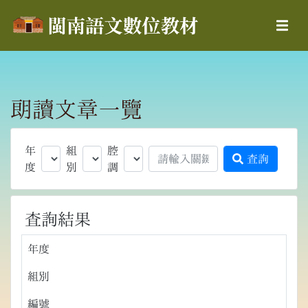
朗讀文章一覽
年
組
腔
查詢
度
別
調
查詢結果
年度
組別
編號